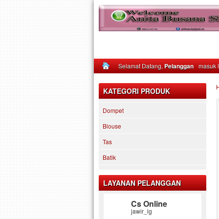
Selamat Datang,
Pelanggan
masuk 
KATEGORI PRODUK
Dompet
Blouse
Tas
Batik
LAYANAN PELANGGAN
Cs Online
jawir_lg