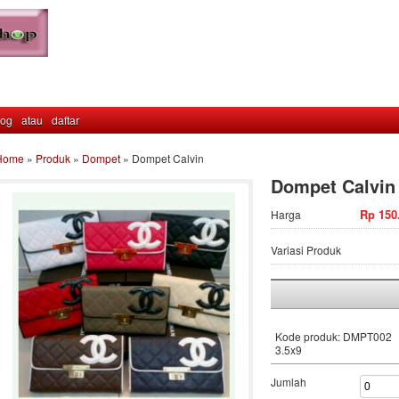
log
atau
daftar
Home
»
Produk
»
Dompet
»
Dompet Calvin
Dompet Calvin
Rp 150
Harga
Variasi Produk
Kode produk: DMPT002
3.5x9
Jumlah